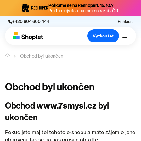
Potkáme se na Reshoperu 15. 10.?
Přijď na největší e-commerce akci v ČR.
+420 604 600 444
Přihlásit
Vyzkoušet
Obchod byl ukončen
Obchod byl ukončen
Obchod
www.7smysl.cz
byl
ukončen
Pokud jste majitel tohoto e-shopu a máte zájem o jeho
obnovení, tak se na nás prosím obraťte.